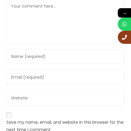
Comment
→
Enter
your
name
Enter
or
your
username
email
to
Enter
address
comment
your
to
website
comment
URL
Save my name, email, and website in this browser for the
(optional)
next time I comment.