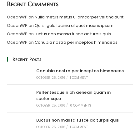
Recent Comments
OceanWP
on
Nulla metus metus ullamcorper vel tincidunt
OceanWP
on
Quis ligula lacinia aliquet mauris ipsum
OceanWP
on
Luctus non massa fusce ac turpis quis
OceanWP
on
Conubia nostra per inceptos himenaeos
Recent Posts
Conubia nostra per inceptos himenaeos
OCTOBER 25, 2016
/
1 COMMENT
Pellentesque nibh aenean quam in
scelerisque
OCTOBER 25, 2016
/
0 COMMENTS
Luctus non massa fusce ac turpis quis
OCTOBER 25, 2016
/
1 COMMENT