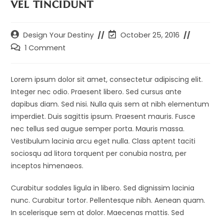
vel tincidunt
Post
Post
Design Your Destiny
October 25, 2016
author:
last
Post
1 Comment
modified:
comments:
Lorem ipsum dolor sit amet, consectetur adipiscing elit.
Integer nec odio. Praesent libero. Sed cursus ante
dapibus diam. Sed nisi. Nulla quis sem at nibh elementum
imperdiet. Duis sagittis ipsum. Praesent mauris. Fusce
nec tellus sed augue semper porta. Mauris massa.
Vestibulum lacinia arcu eget nulla. Class aptent taciti
sociosqu ad litora torquent per conubia nostra, per
inceptos himenaeos.
Curabitur sodales ligula in libero. Sed dignissim lacinia
nunc. Curabitur tortor. Pellentesque nibh. Aenean quam.
In scelerisque sem at dolor. Maecenas mattis. Sed