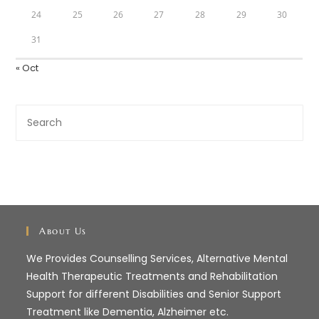
24
25
26
27
28
29
30
31
« Oct
Search
this
website
About Us
We Provides Counselling Services, Alternative Mental
Health Therapeutic Treatments and Rehabilitation
Support for different Disabilities and Senior Support
Treatment like Dementia, Alzheimer etc.