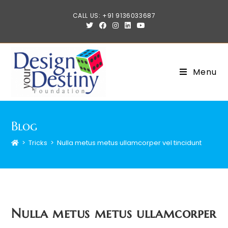
Skip
CALL US: +91 9136033687
to
content
Menu
Blog
>
Tricks
>
Nulla metus metus ullamcorper vel tincidunt
Nulla metus metus ullamcorper