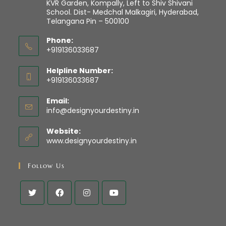
KVR Garden, Kompally, Left to Shiv Shivani
School. Dist- Medchal Malkagiri, Hyderabad,
Telangana Pin – 500100
Phone:
+919136033687
Opens
Helpline Number:
in
+919136033687
your
Opens
application
Email:
in
Opens
info@designyourdestiny.in
your
in
application
your
Website:
application
www.designyourdestiny.in
Follow Us