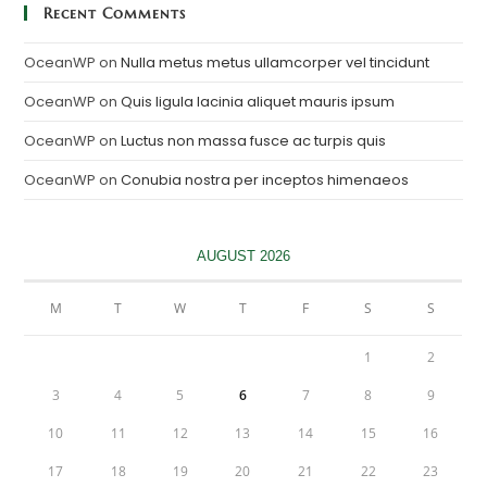
Recent Comments
OceanWP
on
Nulla metus metus ullamcorper vel tincidunt
OceanWP
on
Quis ligula lacinia aliquet mauris ipsum
OceanWP
on
Luctus non massa fusce ac turpis quis
OceanWP
on
Conubia nostra per inceptos himenaeos
AUGUST 2026
M
T
W
T
F
S
S
1
2
3
4
5
6
7
8
9
10
11
12
13
14
15
16
17
18
19
20
21
22
23