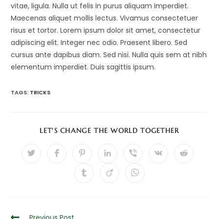
vitae, ligula. Nulla ut felis in purus aliquam imperdiet.
Maecenas aliquet mollis lectus. Vivamus consectetuer
risus et tortor. Lorem ipsum dolor sit amet, consectetur
adipiscing elit. Integer nec odio. Praesent libero. Sed
cursus ante dapibus diam. Sed nisi. Nulla quis sem at nibh
elementum imperdiet. Duis sagittis ipsum.
TAGS:
TRICKS
SHARE
LET'S CHANGE THE WORLD TOGETHER
THIS
CONTENT
Opens
Opens
Opens
Opens
Opens
Opens
Opens
in
in
in
in
in
in
in
a
a
a
a
a
a
a
Opens
Opens
Opens
new
new
new
new
new
new
new
in
in
in
window
window
window
window
window
window
window
a
a
a
new
new
new
window
window
window
Read
Previous Post